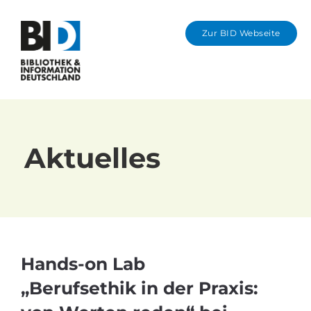
Zur BID Webseite
Karl-Preusker-Me
Information in Eng
Aktuelles
Hands-on Lab
„Berufsethik in der Praxis: