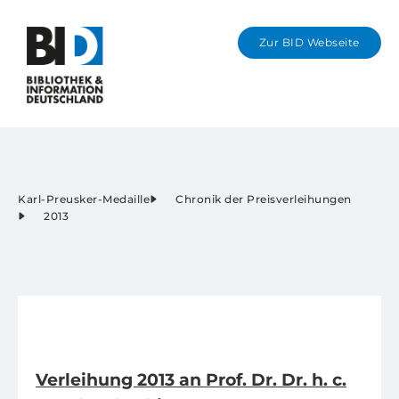
Zur BID Webseite
Karl-Preusker-Me
Information in Eng
Karl-Preusker-Medaille
Chronik der Preisverleihungen
2013
Verleihung 2013 an Prof. Dr. Dr. h. c.